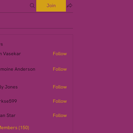
Join
s
m Vasekar
Follow
moine Anderson
Follow
ly Jones
Follow
rkse599
Follow
599
ian Star
Follow
Members (150)