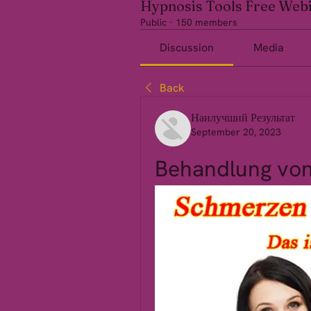
Hypnosis Tools Free Web
Public
·
150 members
Discussion
Media
Back
Наилучший Результат
September 20, 2023
Behandlung von