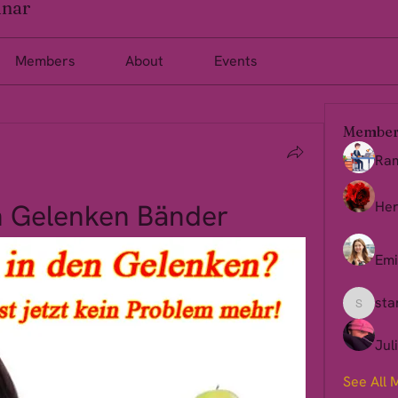
inar
Members
About
Events
Member
Ra
 Gelenken Bänder
Her
Emi
sta
starkse
Jul
See All 