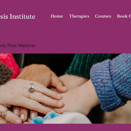
is Institute
Home
Therapies
Courses
Book O
ols Free Webinar