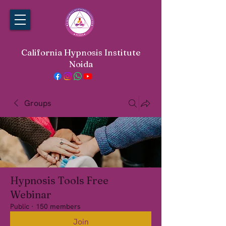
California Hypnosis Institute
Noida
Groups
Hypnosis Tools Free
Webinar
Public
·
150 members
Join