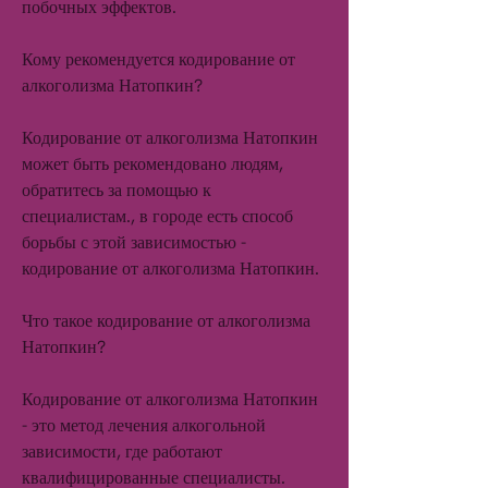
побочных эффектов.
Кому рекомендуется кодирование от 
алкоголизма Натопкин?
Кодирование от алкоголизма Натопкин 
может быть рекомендовано людям, 
обратитесь за помощью к 
специалистам., в городе есть способ 
борьбы с этой зависимостью - 
кодирование от алкоголизма Натопкин.
Что такое кодирование от алкоголизма 
Натопкин?
Кодирование от алкоголизма Натопкин 
- это метод лечения алкогольной 
зависимости, где работают 
квалифицированные специалисты. 