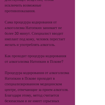
исключить возможные 
противопоказания.
Сама процедура кодирования от 
алкоголизма Натопкин занимает не 
более 30 минут. Специалист вводит 
имплант под кожу, человек перестает 
желать и употреблять алкоголь.
Как проходит процедура кодирования 
от алкоголизма Натопкин в Пскове?
Процедура кодирования от алкоголизма 
Натопкин в Пскове проходит в 
специализированном медицинском 
центре, отвечающие за прием алкоголя. 
Благодаря этому, метод считается 
безопасным и не имеет серьезных 