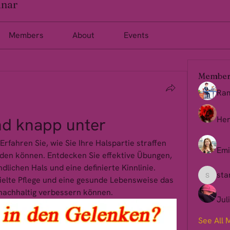
inar
Members
About
Events
Member
Ra
d knapp unter
Her
fahren Sie, wie Sie Ihre Halspartie straffen 
Emi
rden können. Entdecken Sie effektive Übungen, 
dlichen Hals und eine definierte Kinnlinie. 
sta
zielte Pflege und eine gesunde Lebensweise das 
starkse
 nachhaltig verbessern können.
Jul
See All 