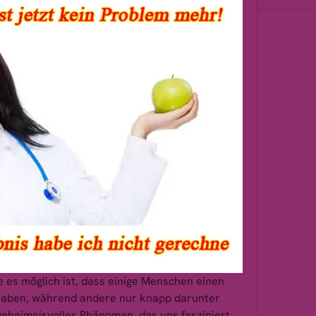
e es möglich ist, dass einige Menschen einen 
aben, während andere nur knapp darunter 
 geheimnisvolles Phänomen, das uns fasziniert 