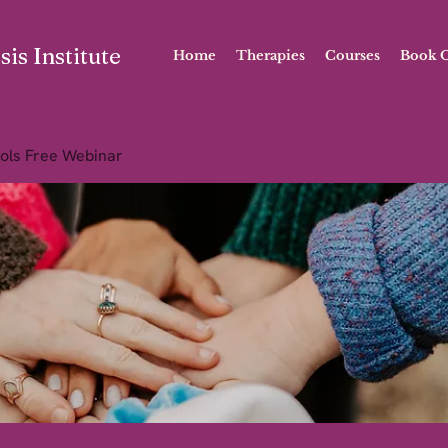
is Institute
Home
Therapies
Courses
Book O
ols Free Webinar