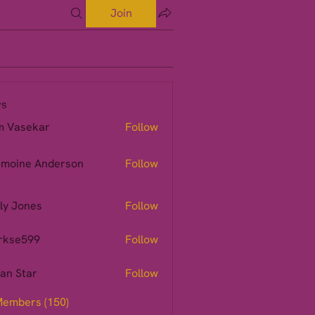
Join
s
m Vasekar
Follow
moine Anderson
Follow
ly Jones
Follow
rkse599
Follow
599
ian Star
Follow
Members (150)