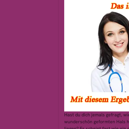
Hast du dich jemals gefragt, wi
wunderschön geformten Hals h
liegen? Es scheint fast wie ein