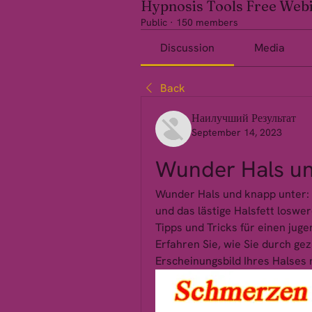
Hypnosis Tools Free Web
Public
·
150 members
Discussion
Media
Back
Наилучший Результат
September 14, 2023
Wunder Hals un
Wunder Hals und knapp unter: Er
und das lästige Halsfett loswe
Tipps und Tricks für einen jugen
Erfahren Sie, wie Sie durch ge
Erscheinungsbild Ihres Halses