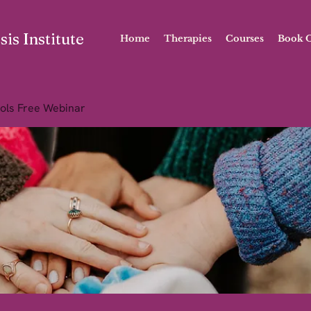
is Institute
Home
Therapies
Courses
Book O
ols Free Webinar