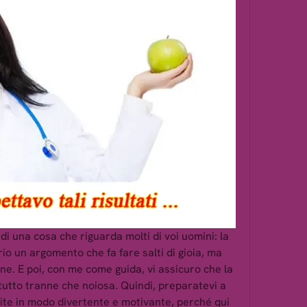
 di una cosa che riguarda molti di voi uomini: la 
rio un argomento che fa fare salti di gioia, ma 
e. E poi, con me come guida, vi assicuro che la 
tutto tranne che noiosa. Quindi, preparatevi a 
atite in modo divertente e motivante, perché qui 