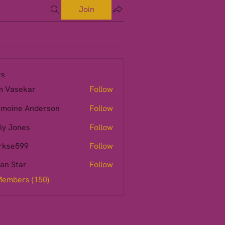
Join
s
m Vasekar
Follow
moine Anderson
Follow
ly Jones
Follow
rkse599
Follow
599
ian Star
Follow
Members (150)