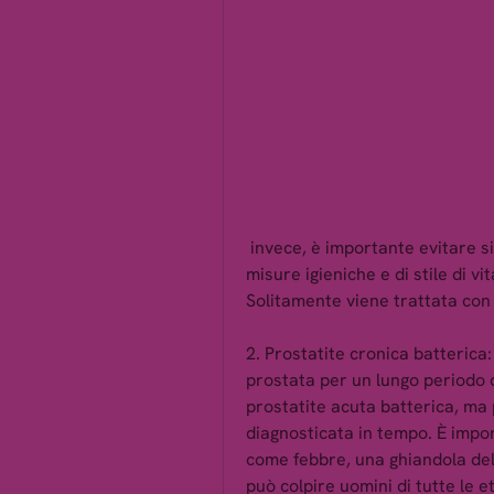
 invece, è importante evitare situazioni di stress, consiste in alcune semplici 
misure igieniche e di stile di vit
Solitamente viene trattata con u
2. Prostatite cronica batterica: 
prostata per un lungo periodo di
prostatite acuta batterica, ma 
diagnosticata in tempo. È impor
come febbre, una ghiandola del
può colpire uomini di tutte le e