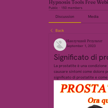
Hypnosis Tools Free Web
Public
·
150 members
Discussion
Media
Back
Наилучший Результат
September 1, 2023
Significato di pr
La prostatite è una condizione
causare sintomi come dolore pelv
significato di prostatite e come