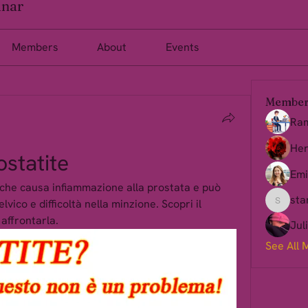
inar
Members
About
Events
Member
Ra
Her
ostatite
Emi
 che causa infiammazione alla prostata e può 
sta
ico e difficoltà nella minzione. Scopri il 
starkse
 affrontarla.
Jul
See All 