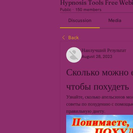
Hypnosis Tools Free Web
Public
·
150 members
Discussion
Media
Back
Наилучший Результат
August 28, 2023
Сколько можно е
чтобы похудеть
Узнайте, сколько апельсинов мож
советы по похудению с помощью 
правильную диету.