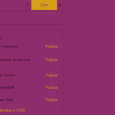
Join
s
m Vasekar
Follow
moine Anderson
Follow
ly Jones
Follow
rkse599
Follow
599
ian Star
Follow
Members (150)