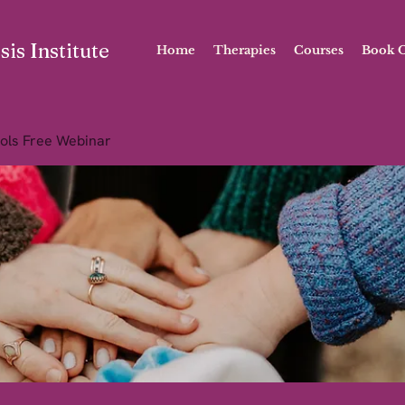
is Institute
Home
Therapies
Courses
Book O
ols Free Webinar