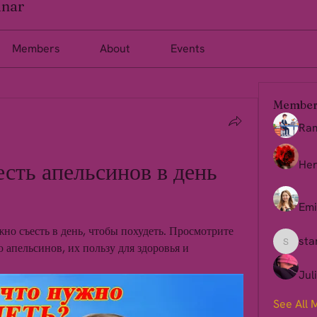
inar
Members
About
Events
Member
Ra
сть апельсинов в день 
Her
Emi
но съесть в день, чтобы похудеть. Просмотрите 
sta
апельсинов, их пользу для здоровья и 
starkse
Jul
See All 