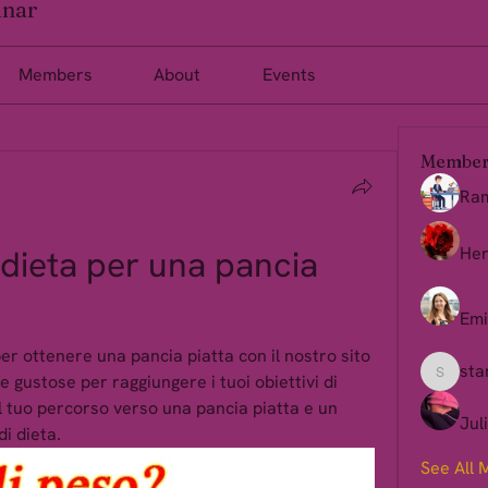
inar
Members
About
Events
Member
Ra
 dieta per una pancia 
Her
Emi
per ottenere una pancia piatta con il nostro sito 
sta
te gustose per raggiungere i tuoi obiettivi di 
starkse
 il tuo percorso verso una pancia piatta e un 
Jul
i dieta.
See All 