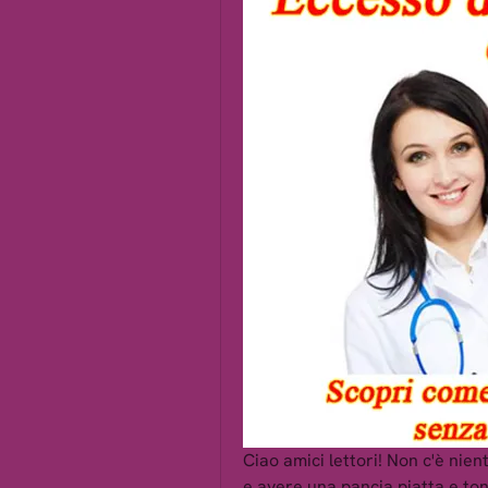
Ciao amici lettori! Non c'è nien
e avere una pancia piatta e to