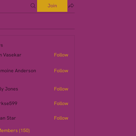
Join
s
m Vasekar
Follow
moine Anderson
Follow
ly Jones
Follow
rkse599
Follow
599
ian Star
Follow
Members (150)