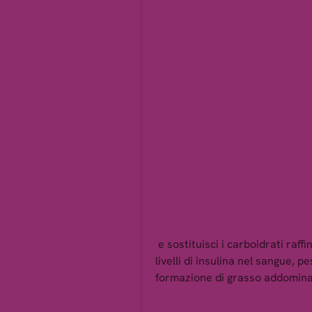
 e sostituisci i carboidrati raffinati con frutta, possono causare un aumento dei 
livelli di insulina nel sangue, 
formazione di grasso addomina