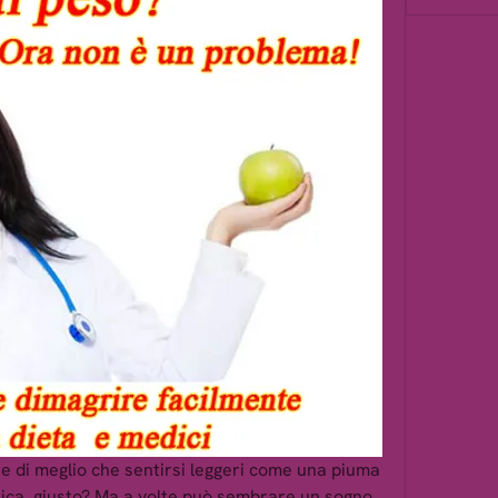
te di meglio che sentirsi leggeri come una piuma 
nica, giusto? Ma a volte può sembrare un sogno 