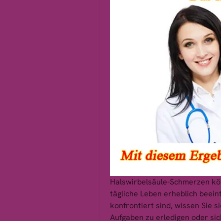
Halswirbelsäule-Schmerzen kön
tägliche Leben erheblich beein
konfrontiert sind, wissen Sie si
Aufgaben zu erledigen oder sic