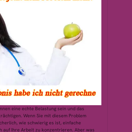
nen eine echte Belastung sein und das 
trächtigen. Wenn Sie mit diesem Problem 
cherlich, wie schwierig es ist, einfache 
h auf Ihre Arbeit zu konzentrieren. Aber was 