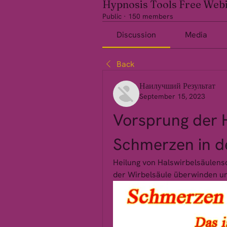
Hypnosis Tools Free Web
Public
·
150 members
Discussion
Media
Back
Наилучший Результат
September 15, 2023
Vorsprung der H
Schmerzen in de
Heilung von Halswirbelsäulensc
der Wirbelsäule überwinden un