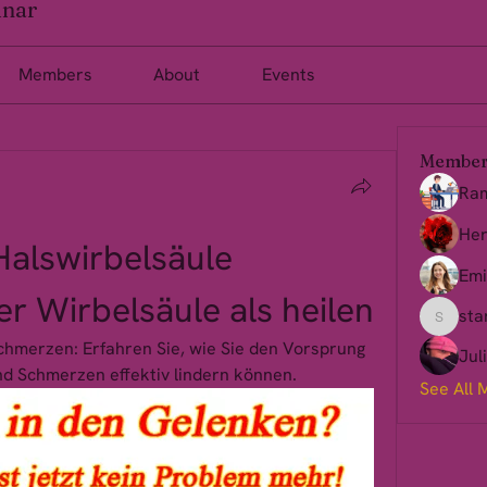
inar
Members
About
Events
Member
Ra
Her
alswirbelsäule 
Emi
r Wirbelsäule als heilen
sta
starkse
hmerzen: Erfahren Sie, wie Sie den Vorsprung 
Jul
d Schmerzen effektiv lindern können.
See All 