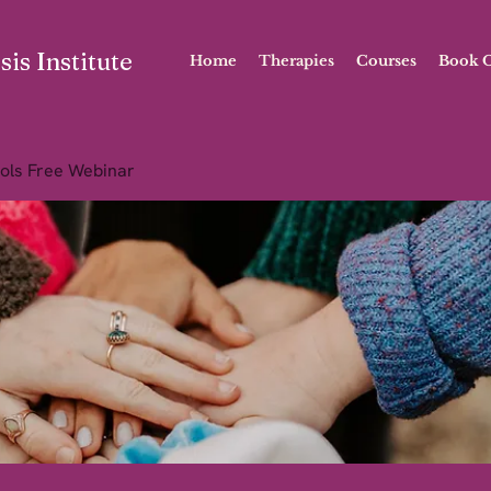
is Institute
Home
Therapies
Courses
Book O
ols Free Webinar