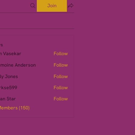
Join
s
m Vasekar
Follow
moine Anderson
Follow
ly Jones
Follow
rkse599
Follow
599
ian Star
Follow
Members (150)