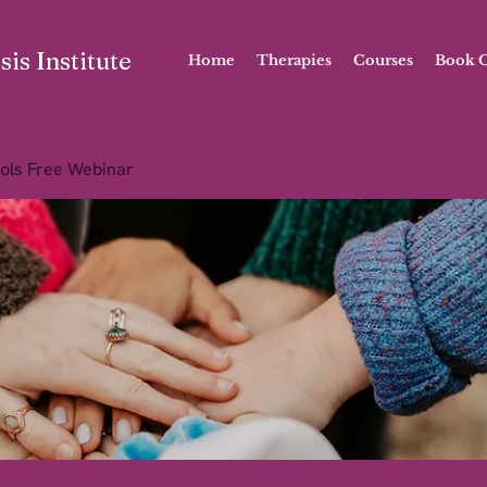
is Institute
Home
Therapies
Courses
Book O
ols Free Webinar