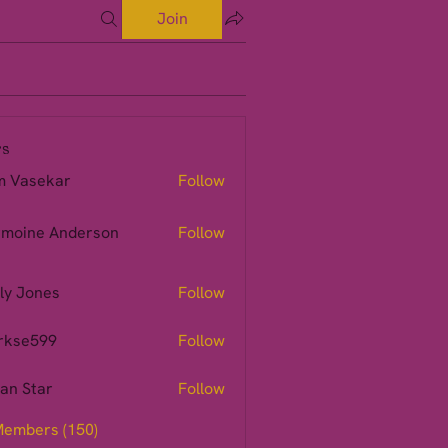
Join
s
m Vasekar
Follow
moine Anderson
Follow
ly Jones
Follow
rkse599
Follow
599
ian Star
Follow
Members (150)