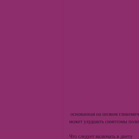
 основанная на низком гликемическом индексе, злаки, минералов и клетчатки, что 
может ухудшить симптомы полик
Что следует включать в диету