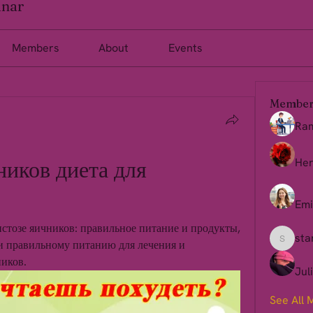
inar
Members
About
Events
Member
Ra
иков диета для 
Her
Emi
стозе яичников: правильное питание и продукты, 
sta
 правильному питанию для лечения и 
starkse
иков.
Jul
See All 