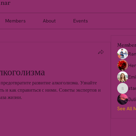
inar
Members
About
Events
Member
Ra
Her
лкоголизма
Emi
предотвратите развитие алкоголизма. Узнайте 
sta
ь и как справиться с ними. Советы экспертов и 
starkse
аза жизни.
Jul
See All 