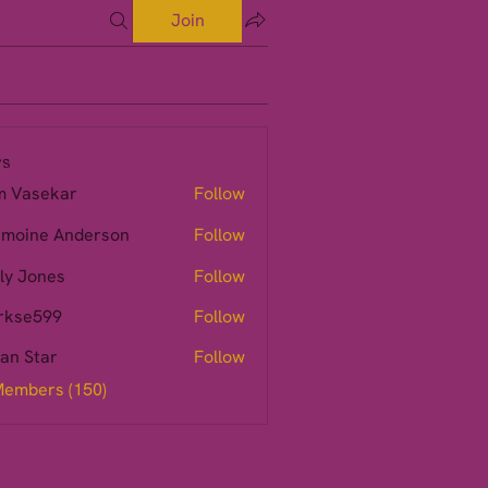
Join
s
m Vasekar
Follow
moine Anderson
Follow
ly Jones
Follow
rkse599
Follow
599
ian Star
Follow
Members (150)