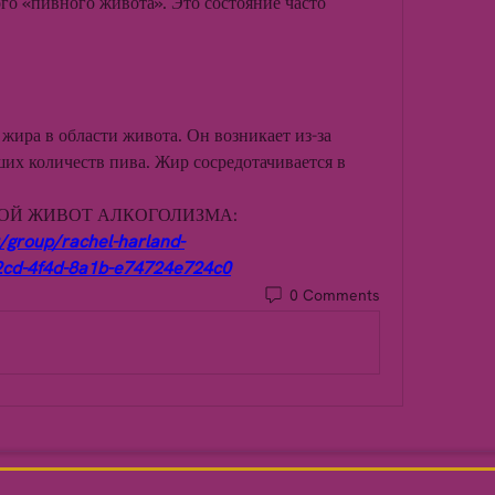
го «пивного живота». Это состояние часто 
жира в области живота. Он возникает из-за 
их количеств пива. Жир сосредотачивается в 
ИВНОЙ ЖИВОТ АЛКОГОЛИЗМА:
/group/rachel-harland-
2cd-4f4d-8a1b-e74724e724c0
0 Comments