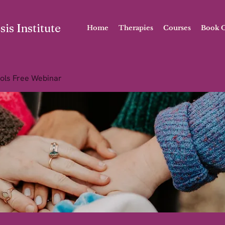
is Institute
Home
Therapies
Courses
Book O
ols Free Webinar