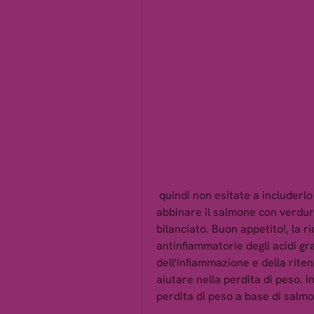
 quindi non esitate a includerlo nella vostra dieta. Ricordate sempre di 
abbinare il salmone con verdur
bilanciato. Buon appetito!, la ric
antinfiammatorie degli acidi gr
dell'infiammazione e della riten
aiutare nella perdita di peso. I
perdita di peso a base di salm