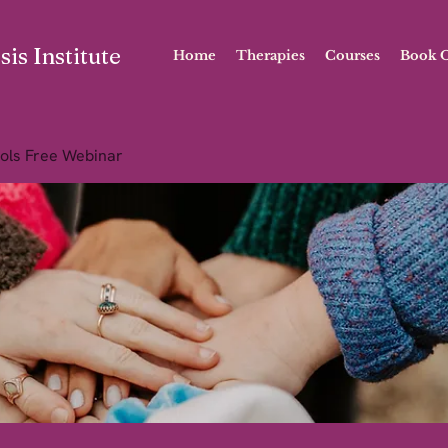
is Institute
Home
Therapies
Courses
Book O
ols Free Webinar