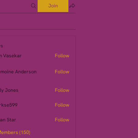
Join
s
m Vasekar
Follow
moine Anderson
Follow
ly Jones
Follow
rkse599
Follow
599
ian Star
Follow
Members (150)