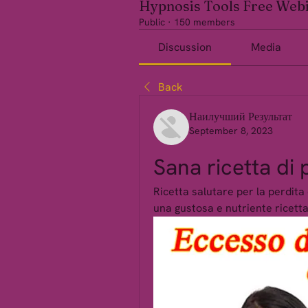
Hypnosis Tools Free Web
Public
·
150 members
Discussion
Media
Back
Наилучший Результат
September 8, 2023
Sana ricetta di
Ricetta salutare per la perdit
una gustosa e nutriente ricett