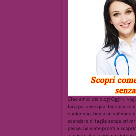
Ciao amici del blog! Oggi vi vog
farà perdere quei fastidiosi chi
qualunque, bensì un salmone pr
scendere di taglia senza privarv
pesce. Se siete pronti a scopr
al gusto, allora non perdetevi i