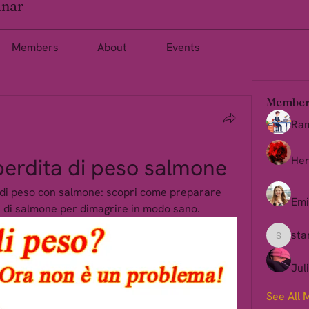
inar
Members
About
Events
Member
Ra
 perdita di peso salmone
Her
a di peso con salmone: scopri come preparare 
Emi
a di salmone per dimagrire in modo sano.
sta
starkse
Jul
See All 