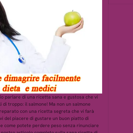
lio parlare di una ricetta sana e gustosa che vi 
li di troppo: il salmone! Ma non un salmone 
eparato con una ricetta segreta che vi farà 
i del piacere di gustare un buon piatto di 
ire come potete perdere peso senza rinunciare 
l nostro articolo completo sulla sana ricetta di 