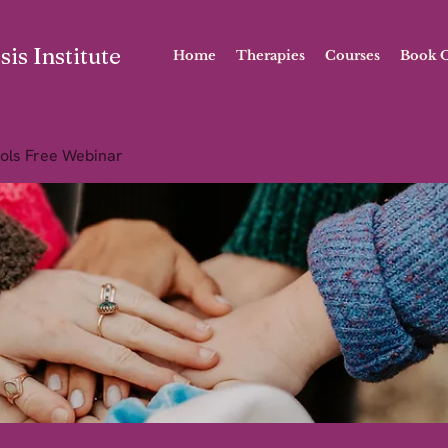
is Institute
Home
Therapies
Courses
Book O
ols Free Webinar