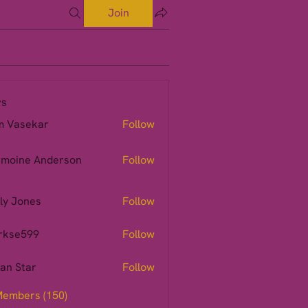
Join
s
m Vasekar
Follow
moine Anderson
Follow
ly Jones
Follow
rkse599
Follow
599
ian Star
Follow
Members (150)