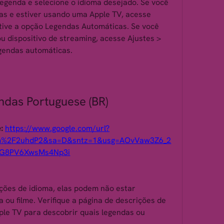
Legenda e selecione o idioma desejado. Se você 
as e estiver usando uma Apple TV, acesse 
tive a opção Legendas Automáticas. Se você 
 dispositivo de streaming, acesse Ajustes > 
egendas automáticas.
ndas Portuguese (BR)
: 
https://www.google.com/url?
om%2F2uhdP2&sa=D&sntz=1&usg=AOvVaw3Z6_2
G8PV6XwsMs4Np3i
ções de idioma, elas podem não estar 
ou filme. Verifique a página de descrições de 
le TV para descobrir quais legendas ou 