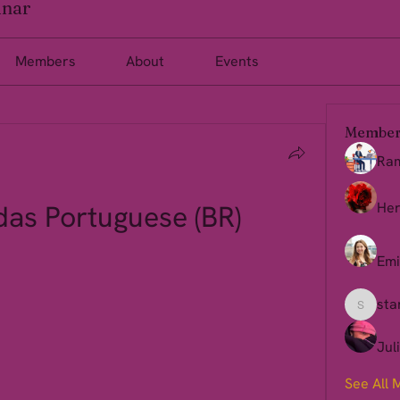
inar
Members
About
Events
Member
Ra
das Portuguese (BR)
Her
Emi
sta
starkse
Jul
See All 