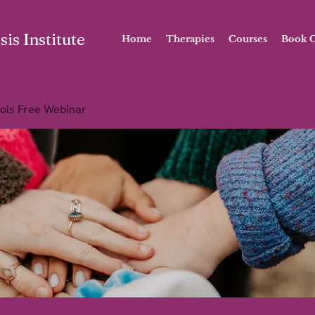
is Institute
Home
Therapies
Courses
Book O
ols Free Webinar