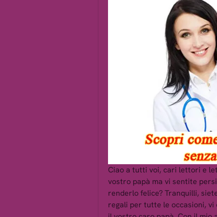
Ciao a tutti voi, cari lettori e le
vostro papà ma vi sentite persi
renderlo felice? Tranquilli, siete
regali per tutte le occasioni, v
il vostro caro papà. Con il mio 