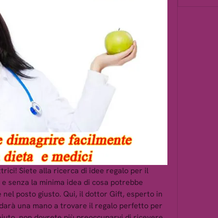
ttrici! Siete alla ricerca di idee regalo per il 
 e senza la minima idea di cosa potrebbe 
 nel posto giusto. Qui, il dottor Gift, esperto in 
i darà una mano a trovare il regalo perfetto per 
aiuto, non dovrete più preoccuparvi di ricevere 