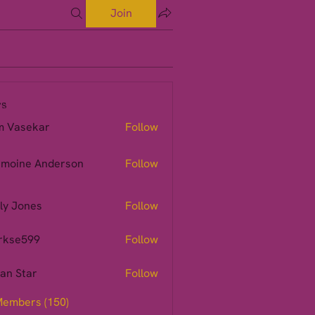
Join
s
m Vasekar
Follow
moine Anderson
Follow
ly Jones
Follow
rkse599
Follow
599
ian Star
Follow
Members (150)