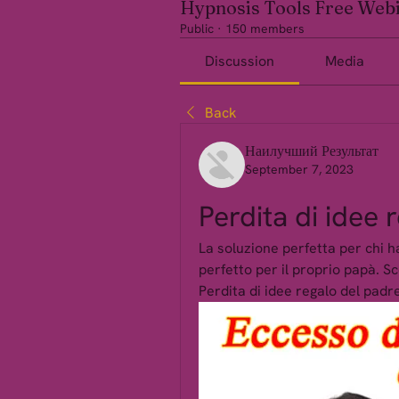
Hypnosis Tools Free Web
Public
·
150 members
Discussion
Media
Back
Наилучший Результат
September 7, 2023
Perdita di idee 
La soluzione perfetta per chi ha
perfetto per il proprio papà. Sco
Perdita di idee regalo del padre