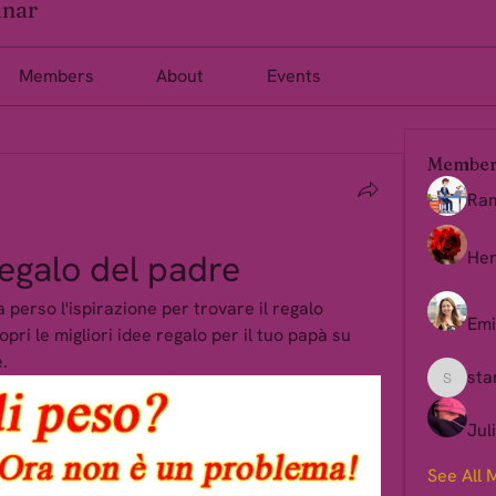
inar
Members
About
Events
Member
Ra
regalo del padre
Her
 perso l'ispirazione per trovare il regalo 
Emi
pri le migliori idee regalo per il tuo papà su 
.
sta
starkse
Jul
See All 