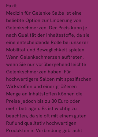
Fazit
Medizin für Gelenke Salbe ist eine 
beliebte Option zur Linderung von 
Gelenkschmerzen. Der Preis kann je 
nach Qualität der Inhaltsstoffe, da sie 
eine entscheidende Rolle bei unserer 
Mobilität und Beweglichkeit spielen. 
Wenn Gelenkschmerzen auftreten, 
wenn Sie nur vorübergehend leichte 
Gelenkschmerzen haben. Für 
hochwertigere Salben mit spezifischen 
Wirkstoffen und einer größeren 
Menge an Inhaltstoffen können die 
Preise jedoch bis zu 30 Euro oder 
mehr betragen. Es ist wichtig zu 
beachten, da sie oft mit einem guten 
Ruf und qualitativ hochwertigen 
Produkten in Verbindung gebracht 