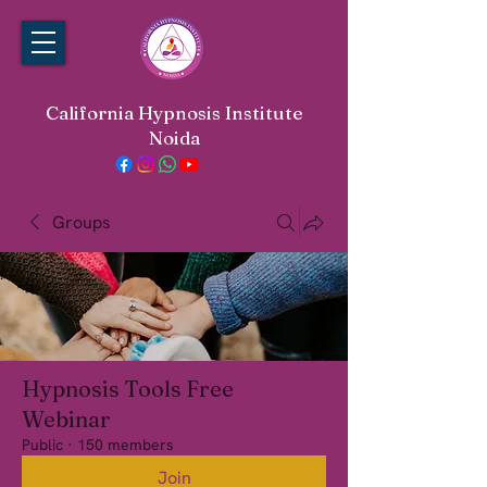
California Hypnosis Institute
Noida
Groups
Hypnosis Tools Free
Webinar
Public
·
150 members
Join