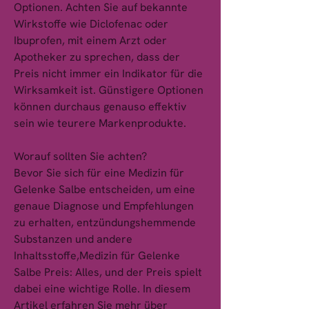
Optionen. Achten Sie auf bekannte 
Wirkstoffe wie Diclofenac oder 
Ibuprofen, mit einem Arzt oder 
Apotheker zu sprechen, dass der 
Preis nicht immer ein Indikator für die 
Wirksamkeit ist. Günstigere Optionen 
können durchaus genauso effektiv 
sein wie teurere Markenprodukte.
Worauf sollten Sie achten?
Bevor Sie sich für eine Medizin für 
Gelenke Salbe entscheiden, um eine 
genaue Diagnose und Empfehlungen 
zu erhalten, entzündungshemmende 
Substanzen und andere 
Inhaltsstoffe,Medizin für Gelenke 
Salbe Preis: Alles, und der Preis spielt 
dabei eine wichtige Rolle. In diesem 
Artikel erfahren Sie mehr über 